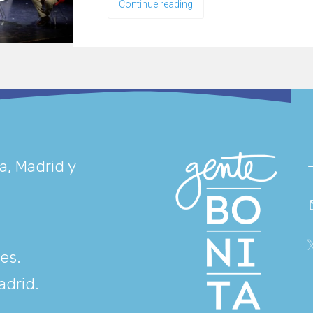
Continue reading
a, Madrid y
res
.
adrid
.