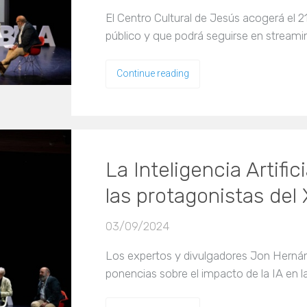
El Centro Cultural de Jesús acogerá el 2
público y que podrá seguirse en streami
Continue reading
La Inteligencia Artific
las protagonistas del 
03/09/2024
Los expertos y divulgadores Jon Herná
ponencias sobre el impacto de la IA en la