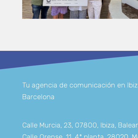
Tu agencia de comunicación en Ibiz
Barcelona
Calle Murcia, 23, 07800, Ibiza, Balea
Calle Orense, 11, 4ª planta, 28020, M