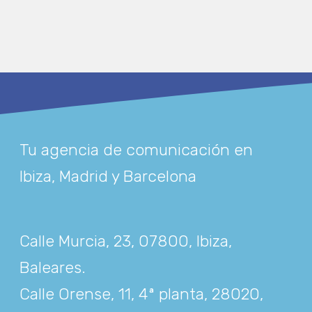
Tu agencia de comunicación en
Ibiza, Madrid y Barcelona
Calle Murcia, 23, 07800, Ibiza,
Baleares
.
Calle Orense, 11, 4ª planta, 28020,