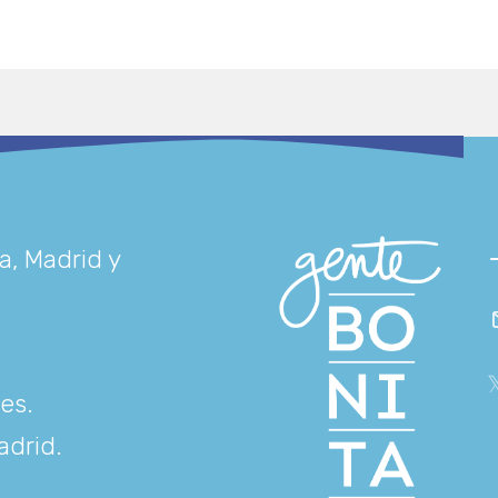
a, Madrid y
res
.
adrid
.