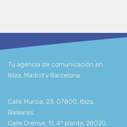
Tu agencia de comunicación en
Ibiza, Madrid y Barcelona
Calle Murcia, 23, 07800, Ibiza,
Baleares
.
Calle Orense, 11, 4ª planta, 28020,