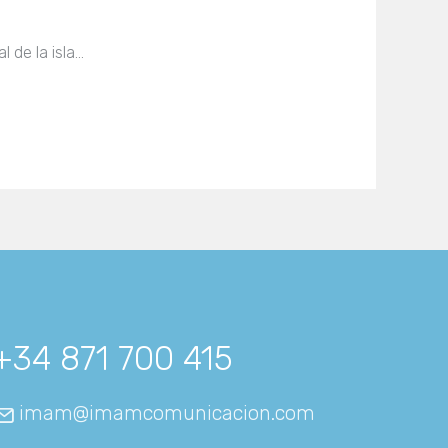
l de la isla…
+34 871 700 415
imam@imamcomunicacion.com