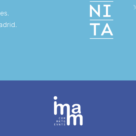
res
.
adrid
.