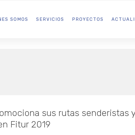
L IBIZA · MADRID · BARCELONA
NES SOMOS
SERVICIOS
PROYECTOS
ACTUAL
romociona sus rutas senderistas 
en Fitur 2019