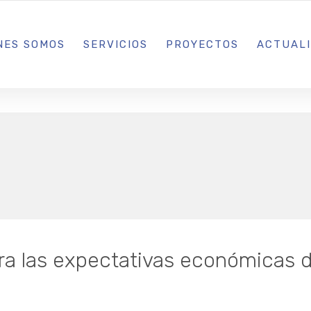
L IBIZA · MADRID · BARCELONA
NES SOMOS
SERVICIOS
PROYECTOS
ACTUAL
s
a las expectativas económicas d