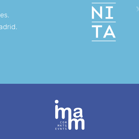
res
.
adrid
.