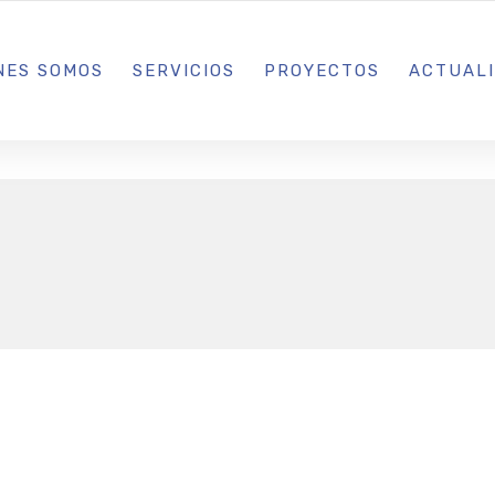
L IBIZA · MADRID · BARCELONA
NES SOMOS
SERVICIOS
PROYECTOS
ACTUAL