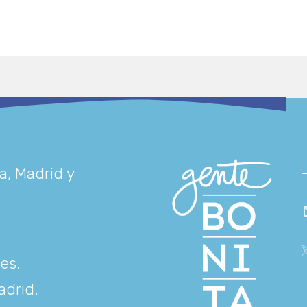
a, Madrid y
res
.
adrid
.