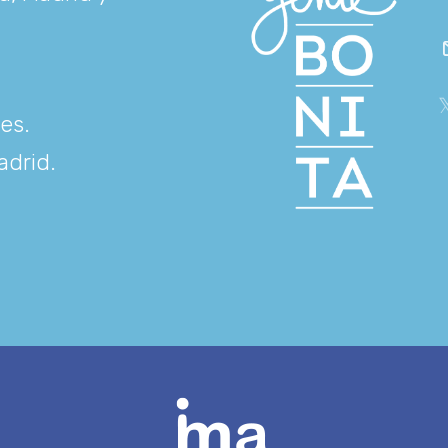
res
.
adrid
.