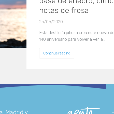
base de enebro, cítric
notas de fresa
25/06/2020
Esta destilería pitiusa crea este nuevo d
140 aniversario para volver a ver la…
Continue reading
a, Madrid y