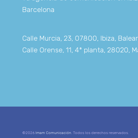
Barcelona
Calle Murcia, 23, 07800, Ibiza, Balea
Calle Orense, 11, 4ª planta, 28020, M
©2026
Imam Comunicación
. Todos los derechos reservados.