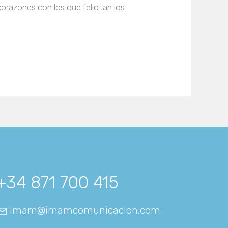
razones con los que felicitan los
+34 871 700 415
imam@imamcomunicacion.com