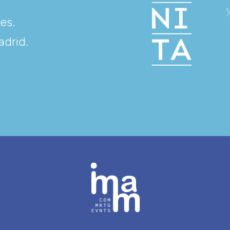
res
.
adrid
.