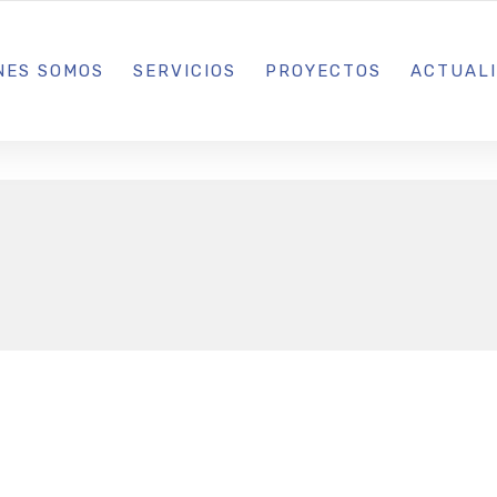
L IBIZA · MADRID · BARCELONA
NES SOMOS
SERVICIOS
PROYECTOS
ACTUAL