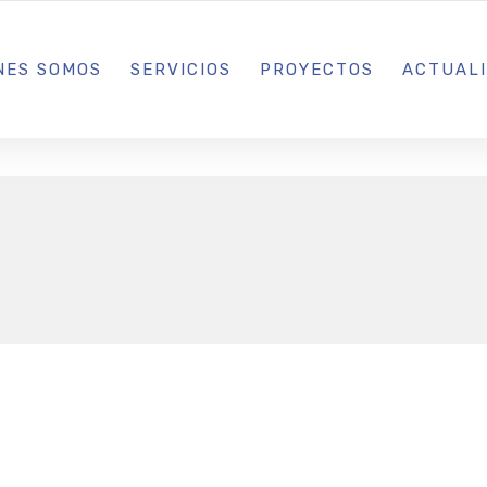
L IBIZA · MADRID · BARCELONA
NES SOMOS
SERVICIOS
PROYECTOS
ACTUAL