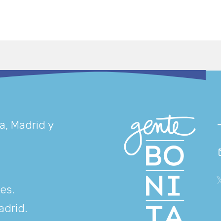
a, Madrid y
res
.
adrid
.