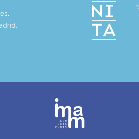
res
.
adrid
.