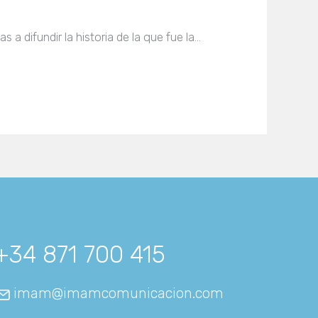
a difundir la historia de la que fue la…
+34 871 700 415
imam@imamcomunicacion.com