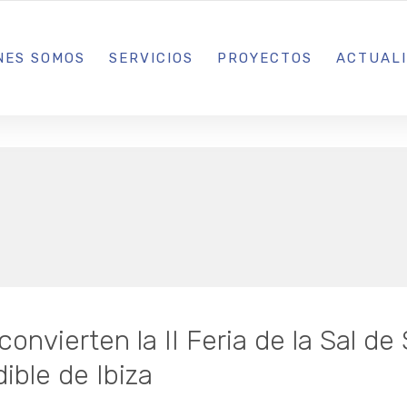
L IBIZA · MADRID · BARCELONA
NES SOMOS
SERVICIOS
PROYECTOS
ACTUAL
nvierten la II Feria de la Sal de
ible de Ibiza