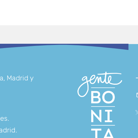
a, Madrid y
res
.
adrid
.