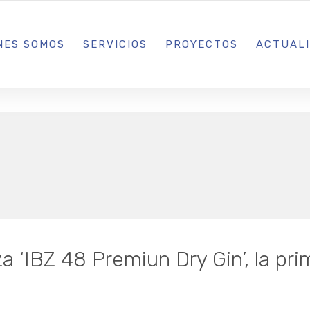
L IBIZA · MADRID · BARCELONA
NES SOMOS
SERVICIOS
PROYECTOS
ACTUAL
a ‘IBZ 48 Premiun Dry Gin’, la pr