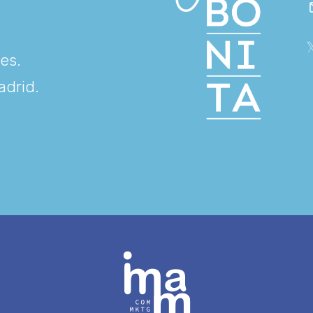
res
.
adrid
.