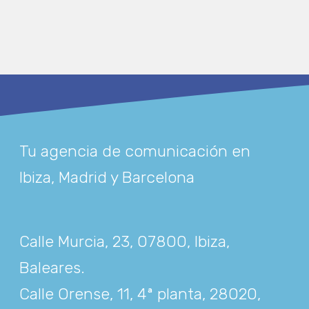
Tu agencia de comunicación en
Ibiza, Madrid y Barcelona
Calle Murcia, 23, 07800, Ibiza,
Baleares
.
Calle Orense, 11, 4ª planta, 28020,