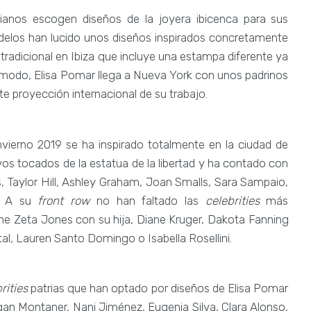
lianos escogen diseños de la joyera ibicenca para sus
los han lucido unos diseños inspirados concretamente
an tradicional en Ibiza que incluye una estampa diferente ya
e modo, Elisa Pomar llega a Nueva York con unos padrinos
e proyección internacional de su trabajo.
Invierno 2019 se ha inspirado totalmente en la ciudad de
os tocados de la estatua de la libertad y ha contado con
s, Taylor Hill, Ashley Graham, Joan Smalls, Sara Sampaio,
l. A su
front row
no han faltado las
celebrities
más
e Zeta Jones con su hija, Diane Kruger, Dakota Fanning
tal, Lauren Santo Domingo o Isabella Rosellini.
rities
patrias que han optado por diseños de Elisa Pomar
gan Montaner, Nani Jiménez, Eugenia Silva, Clara Alonso,