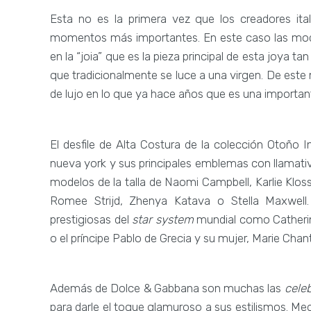
Esta no es la primera vez que los creadores ita
momentos más importantes. En este caso las mode
en la “joia” que es la pieza principal de esta joya t
que tradicionalmente se luce a una virgen. De est
de lujo en lo que ya hace años que es una important
El desfile de Alta Costura de la colección Otoño 
nueva york y sus principales emblemas con llamativ
modelos de la talla de Naomi Campbell, Karlie Klos
Romee Strijd, Zhenya Katava o Stella Maxwel
prestigiosas del
star system
mundial como Catherin
o el príncipe Pablo de Grecia y su mujer, Marie Chan
Además de Dolce & Gabbana son muchas las
celeb
para darle el toque glamuroso a sus estilismos. Me