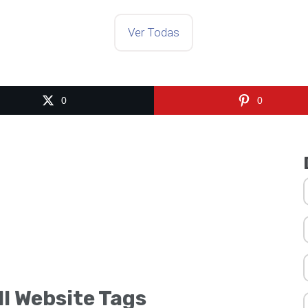
Ver Todas
0
0
ll Website Tags