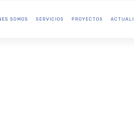
L IBIZA · MADRID · BARCELONA
NES SOMOS
SERVICIOS
PROYECTOS
ACTUAL
e Elisa Pomar
a Nueva York d
lce & Gabban