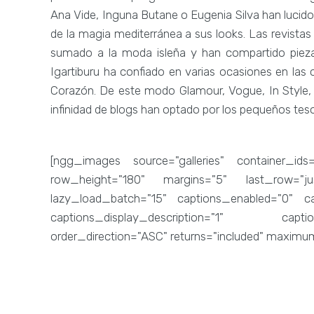
Ana Vide, Inguna Butane o Eugenia Silva han lucid
de la magia mediterránea a sus looks. Las revista
sumado a la moda isleña y han compartido pieza
Igartiburu ha confiado en varias ocasiones en las 
Corazón. De este modo Glamour, Vogue, In Style,
infinidad de blogs han optado por los pequeños tes
[ngg_images source="galleries" container_ids
row_height="180" margins="5" last_row="just
lazy_load_batch="15" captions_enabled="0" capt
captions_display_description="1" capti
order_direction="ASC" returns="included" maxim