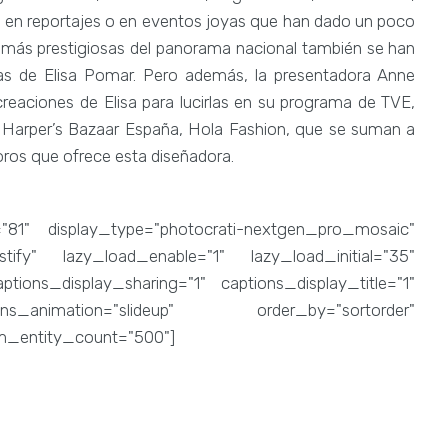
o en reportajes o en eventos joyas que han dado un poco
s más prestigiosas del panorama nacional también se han
s de Elisa Pomar. Pero además, la presentadora Anne
creaciones de Elisa para lucirlas en su programa de TVE,
 Harper’s Bazaar España, Hola Fashion, que se suman a
oros que ofrece esta diseñadora.
="81" display_type="photocrati-nextgen_pro_mosaic"
ify" lazy_load_enable="1" lazy_load_initial="35"
ions_display_sharing="1" captions_display_title="1"
ons_animation="slideup" order_by="sortorder"
um_entity_count="500"]