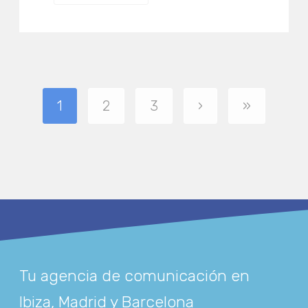
1
2
3
›
»
Tu agencia de comunicación en
Ibiza, Madrid y Barcelona