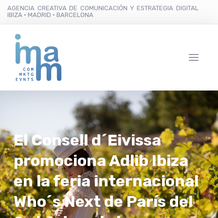
AGENCIA CREATIVA DE COMUNICACIÓN Y ESTRATEGIA DIGITAL
IBIZA · MADRID · BARCELONA
El Consell d´Eivissa
promociona Adlib Ibiza
en la feria internacional
Who´s Next de París del