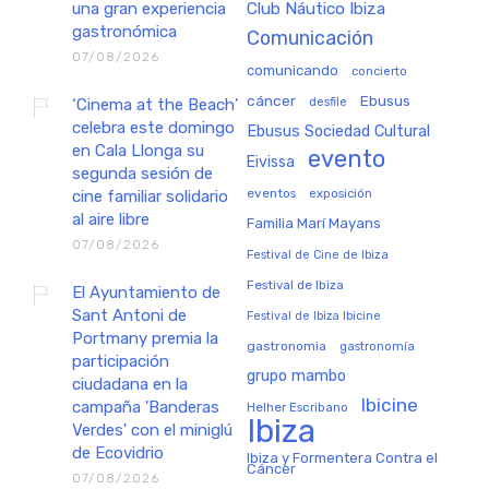
una gran experiencia
Club Náutico Ibiza
gastronómica
Comunicación
07/08/2026
comunicando
concierto
cáncer
Ebusus
‘Cinema at the Beach’
desfile
celebra este domingo
Ebusus Sociedad Cultural
en Cala Llonga su
evento
Eivissa
segunda sesión de
eventos
exposición
cine familiar solidario
al aire libre
Familia Marí Mayans
07/08/2026
Festival de Cine de Ibiza
Festival de Ibiza
El Ayuntamiento de
Sant Antoni de
Festival de Ibiza Ibicine
Portmany premia la
gastronomia
gastronomía
participación
grupo mambo
ciudadana en la
Ibicine
campaña 'Banderas
Helher Escribano
Ibiza
Verdes' con el miniglú
de Ecovidrio
Ibiza y Formentera Contra el
Cáncer
07/08/2026