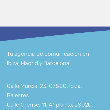
Tu agencia de comunicación en
Ibiza, Madrid y Barcelona
Calle Murcia, 23, 07800, Ibiza,
Baleares
.
Calle Orense, 11, 4ª planta, 28020,