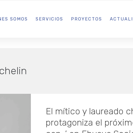
L IBIZA · MADRID · BARCELONA
NES SOMOS
SERVICIOS
PROYECTOS
ACTUAL
ichelin
El mítico y laureado c
protagoniza el próxim