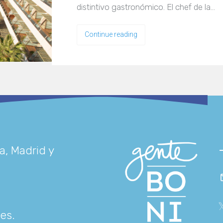
distintivo gastronómico. El chef de la…
Continue reading
a, Madrid y
res
.