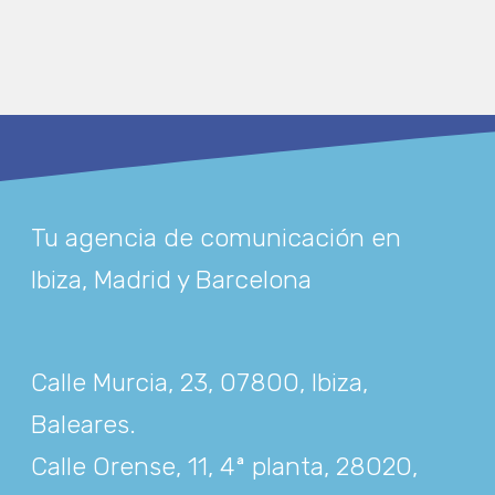
Tu agencia de comunicación en
Ibiza, Madrid y Barcelona
Calle Murcia, 23, 07800, Ibiza,
Baleares
.
Calle Orense, 11, 4ª planta, 28020,