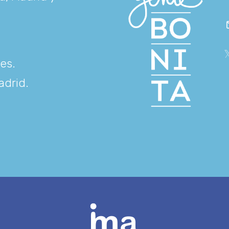
res
.
adrid
.