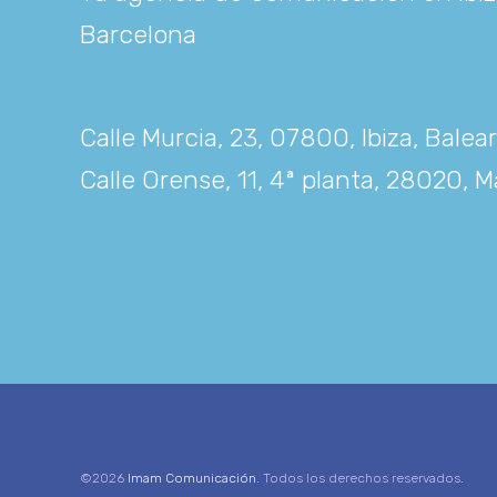
Barcelona
Calle Murcia, 23, 07800, Ibiza, Balea
Calle Orense, 11, 4ª planta, 28020, M
©2026
Imam Comunicación
. Todos los derechos reservados.