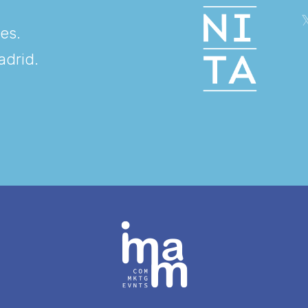
res
.
adrid
.