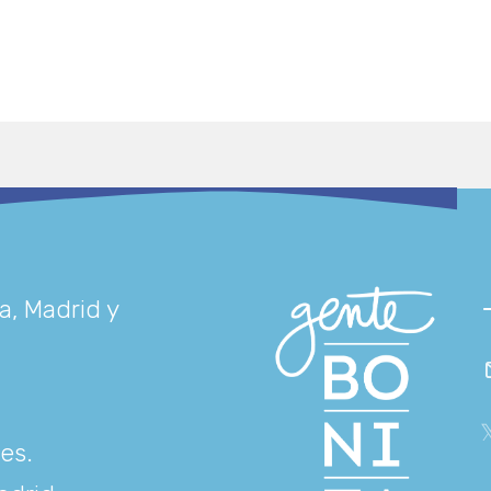
a, Madrid y
res
.