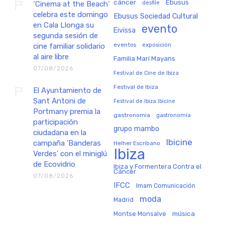
cáncer
Ebusus
‘Cinema at the Beach’
desfile
celebra este domingo
Ebusus Sociedad Cultural
en Cala Llonga su
evento
Eivissa
segunda sesión de
eventos
exposición
cine familiar solidario
al aire libre
Familia Marí Mayans
07/08/2026
Festival de Cine de Ibiza
Festival de Ibiza
El Ayuntamiento de
Sant Antoni de
Festival de Ibiza Ibicine
Portmany premia la
gastronomia
gastronomía
participación
grupo mambo
ciudadana en la
Ibicine
campaña 'Banderas
Helher Escribano
Ibiza
Verdes' con el miniglú
de Ecovidrio
Ibiza y Formentera Contra el
Cáncer
07/08/2026
IFCC
Imam Comunicación
moda
Madrid
música
Montse Monsalve