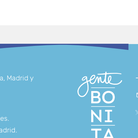
a, Madrid y
res
.
adrid
.