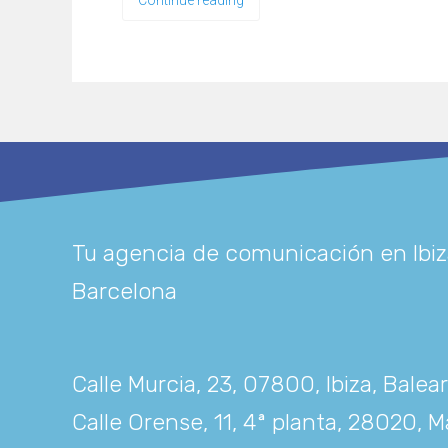
Continue reading
Tu agencia de comunicación en Ibiz
Barcelona
Calle Murcia, 23, 07800, Ibiza, Balea
Calle Orense, 11, 4ª planta, 28020, M