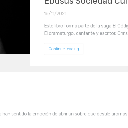
Ebusus Sociedad Cul
16/11/2021
Este libro forma parte de la saga El Códig
El dramaturgo, cantante y escritor, Chri
Continue reading
 han sentido la emoción de abrir un sobre que destile aromas,