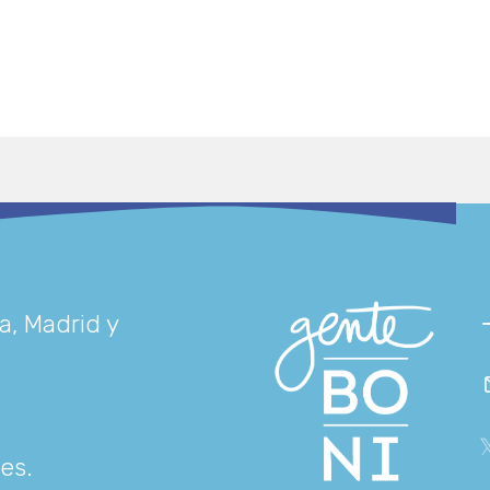
a, Madrid y
res
.