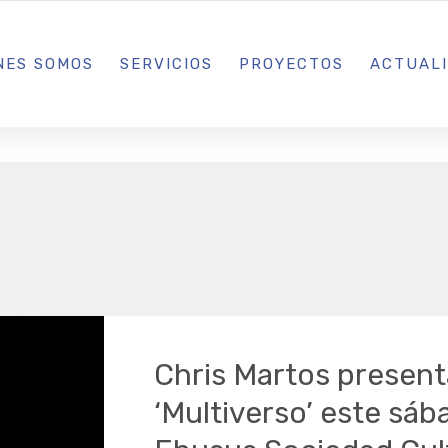
L IBIZA · MADRID · BARCELONA
NES SOMOS
SERVICIOS
PROYECTOS
ACTUAL
Chris Martos present
‘Multiverso’ este sá