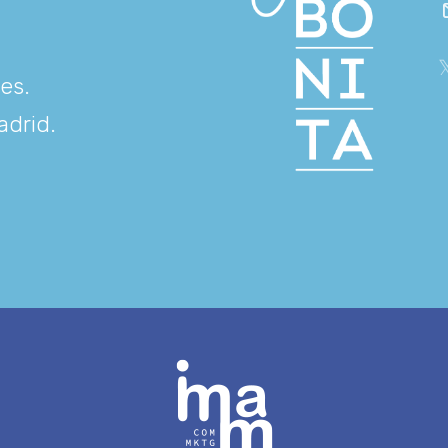
res
.
adrid
.