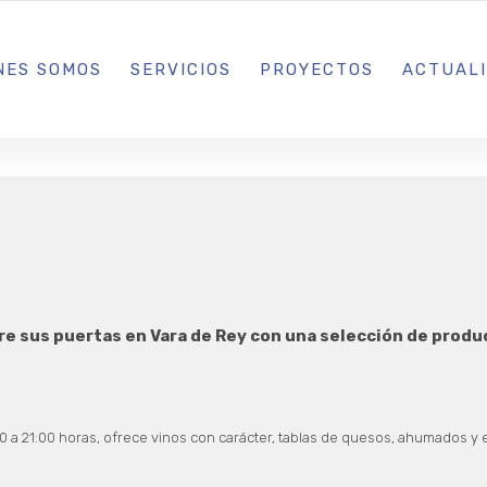
L IBIZA · MADRID · BARCELONA
NES SOMOS
SERVICIOS
PROYECTOS
ACTUAL
e sus puertas en Vara de Rey con una selección de produc
:00 a 21:00 horas, ofrece vinos con carácter, tablas de quesos, ahumados 