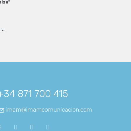
biza”
 y…
+34 871 700 415
imam@imamcomunicacion.com