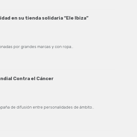
dad en su tienda solidaria “Ele Ibiza”
 donadas por grandes marcas y con ropa…
undial Contra el Cáncer
ampaña de difusión entre personalidades de ámbito…