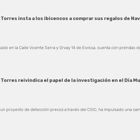
Torres insta a los ibicencos a comprar sus regalos de Navi
cado en la Calle Vicente Serra y Orvay 14 de Eivissa, cuenta con prendas
Torres reivindica el papel de la investigación en el Día M
ia un proyecto de detección precoz a través del CSIC, ha impulsado una c