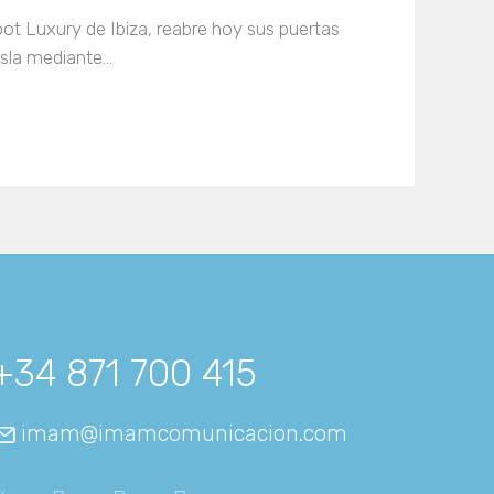
oot Luxury de Ibiza, reabre hoy sus puertas
isla mediante…
+34 871 700 415
imam@imamcomunicacion.com