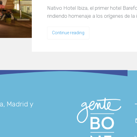
Nativo Hotel Ibiza, el primer hotel Baref
rindiendo homenaje a los orígenes de la 
Continue reading
a, Madrid y