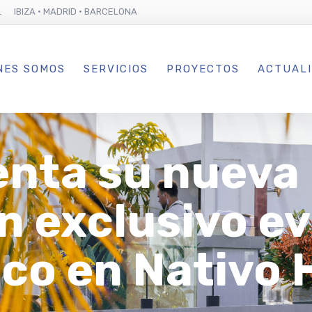
L IBIZA · MADRID · BARCELONA
NES SOMOS
SERVICIOS
PROYECTOS
ACTUAL
nta su nueva
n exclusivo e
co en Nativo 