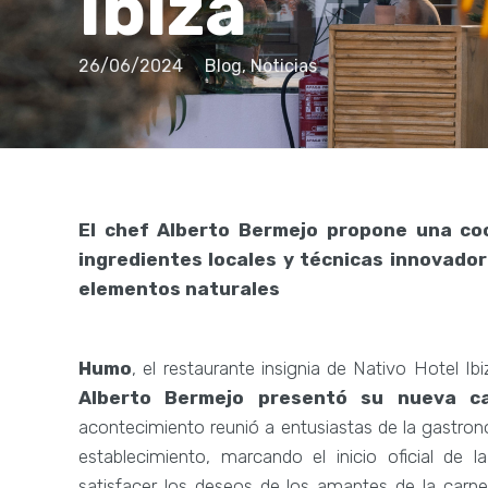
Ibiza
26/06/2024
Blog
,
Noticias
El chef Alberto Bermejo propone una co
ingredientes locales y técnicas innovado
elementos naturales
Humo
, el restaurante insignia de Nativo Hotel I
Alberto Bermejo presentó su nueva c
acontecimiento reunió a entusiastas de la gastro
establecimiento, marcando el inicio oficial de 
satisfacer los deseos de los amantes de la carne