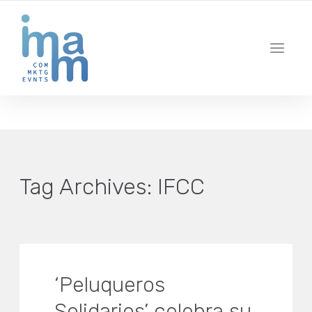
AGENCIA CREATIVA DE COMUNICACIÓN Y ESTRATEGIA DIGITAL
IBIZA · MADRID · BARCELONA
Tag Archives:
IFCC
‘Peluqueros
Solidarios’ celebra su