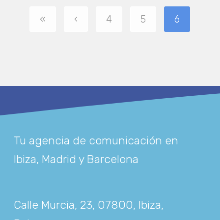
«
‹
4
5
6
Tu agencia de comunicación en
Ibiza, Madrid y Barcelona
Calle Murcia, 23, 07800, Ibiza,