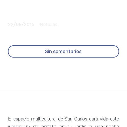
Loop, Tranceuntes y Eva
Pacífico
22/08/2016
Noticias
Sin comentarios
El espacio multicultural de San Carlos dará vida este
jueves 25 de agosto en su jardín a una noche