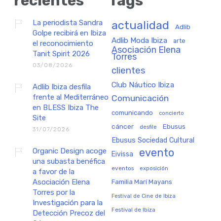
recientes
Tags
La periodista Sandra
actualidad
Adlib
Golpe recibirá en Ibiza
Adlib Moda Ibiza
arte
el reconocimiento
Asociación Elena
Tanit Spirit 2026
Torres
03/08/2026
clientes
Club Náutico Ibiza
Adlib Ibiza desfila
frente al Mediterráneo
Comunicación
en BLESS Ibiza The
comunicando
concierto
Site
cáncer
Ebusus
desfile
31/07/2026
Ebusus Sociedad Cultural
Organic Design acoge
evento
Eivissa
una subasta benéfica
eventos
exposición
a favor de la
Asociación Elena
Familia Marí Mayans
Torres por la
Festival de Cine de Ibiza
Investigación para la
Festival de Ibiza
Detección Precoz del