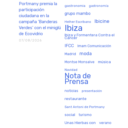
Portmany premia la
gastronomia
gastronomía
participación
grupo mambo
ciudadana en la
Ibicine
campaña 'Banderas
Helher Escribano
Ibiza
Verdes' con el miniglú
de Ecovidrio
Ibiza y Formentera Contra el
Cáncer
07/08/2026
IFCC
Imam Comunicación
moda
Madrid
música
Montse Monsalve
Navidad
Nota de
Prensa
noticias
presentación
restaurante
Sant Antoni de Portmany
social
turismo
Unas Hierbas con
verano