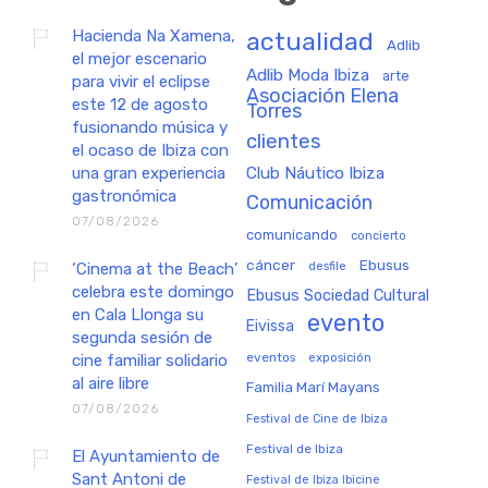
Hacienda Na Xamena,
actualidad
Adlib
el mejor escenario
Adlib Moda Ibiza
arte
para vivir el eclipse
Asociación Elena
este 12 de agosto
Torres
fusionando música y
clientes
el ocaso de Ibiza con
una gran experiencia
Club Náutico Ibiza
gastronómica
Comunicación
07/08/2026
comunicando
concierto
cáncer
Ebusus
‘Cinema at the Beach’
desfile
celebra este domingo
Ebusus Sociedad Cultural
en Cala Llonga su
evento
Eivissa
segunda sesión de
eventos
exposición
cine familiar solidario
al aire libre
Familia Marí Mayans
07/08/2026
Festival de Cine de Ibiza
Festival de Ibiza
El Ayuntamiento de
Sant Antoni de
Festival de Ibiza Ibicine