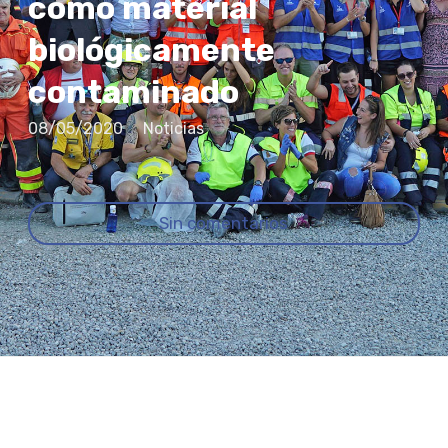
como material
biológicamente
contaminado
08/05/2020
Noticias
Sin comentarios