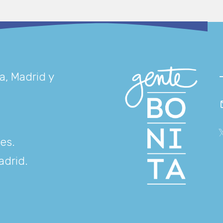
a, Madrid y
res
.
adrid
.