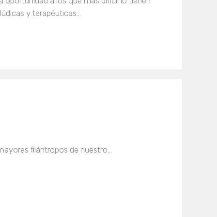
 oportunidad a los que más difícil lo tienen
 lúdicas y terapéuticas…
mayores filántropos de nuestro…