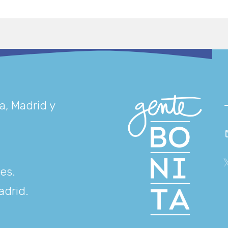
a, Madrid y
res
.
adrid
.