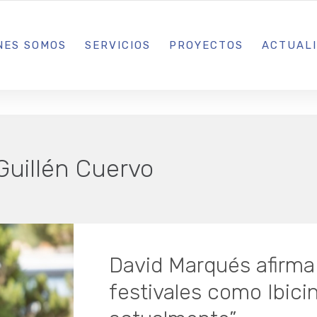
L IBIZA · MADRID · BARCELONA
NES SOMOS
SERVICIOS
PROYECTOS
ACTUAL
Guillén Cuervo
David Marqués afirma 
festivales como Ibici