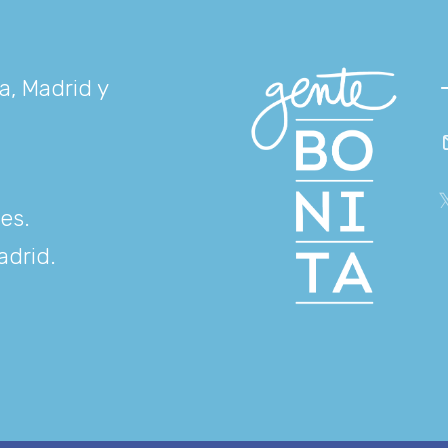
a, Madrid y
res
.
adrid
.