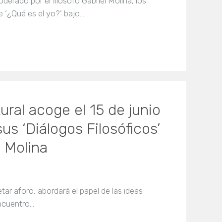
erado por el filósofo Gabriel Molina, los
e ‘¿Qué es el yo?’ bajo…
ral acoge el 15 de junio
sus ‘Diálogos Filosóficos’
l Molina
etar aforo, abordará el papel de las ideas
encuentro…