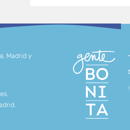
a, Madrid y
res
.
adrid
.