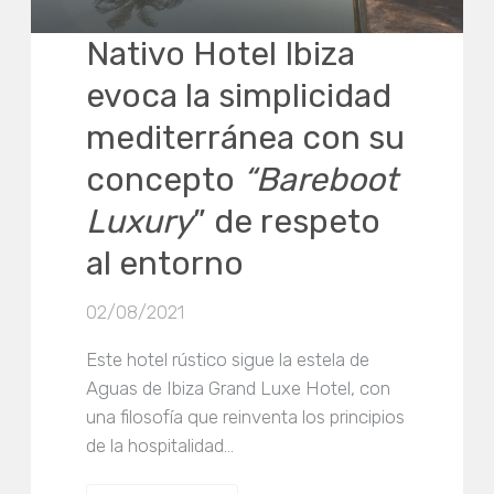
Nativo Hotel Ibiza
evoca la simplicidad
mediterránea con su
concepto
“Bareboot
Luxury
” de respeto
al entorno
02/08/2021
Este hotel rústico sigue la estela de
Aguas de Ibiza Grand Luxe Hotel, con
una filosofía que reinventa los principios
de la hospitalidad…