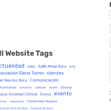
ll Website Tags
ctualidad
Adlib Moda Ibiza
Adlib
arte
ociación Elena Torres
clientes
Comunicación
ub Náutico Ibiza
cáncer
Ebusus
municando
concierto
desfile
evento
usus Sociedad Cultural
Eivissa
Familia Marí Mayans
entos
exposición
Festival de Ibiza
tival de Cine de Ibiza