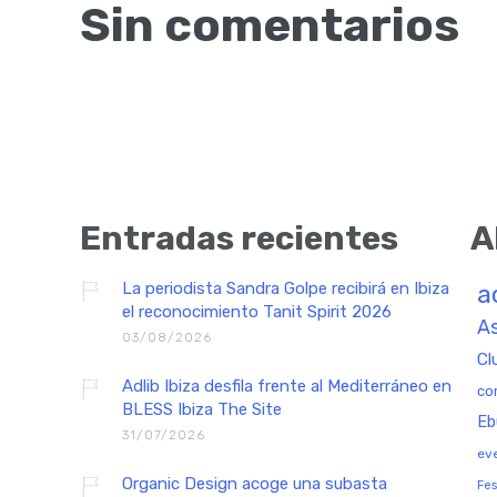
Sin comentarios
Entradas recientes
A
La periodista Sandra Golpe recibirá en Ibiza
a
el reconocimiento Tanit Spirit 2026
As
03/08/2026
Cl
Adlib Ibiza desfila frente al Mediterráneo en
co
BLESS Ibiza The Site
Eb
31/07/2026
ev
Organic Design acoge una subasta
Fes