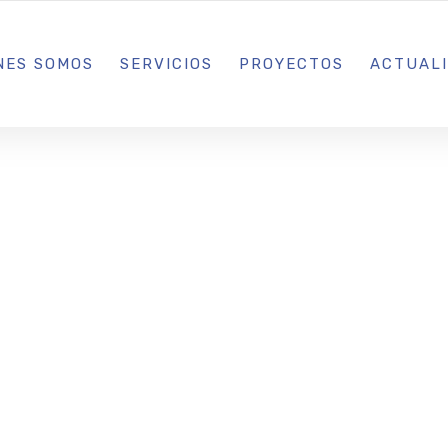
L IBIZA · MADRID · BARCELONA
NES SOMOS
SERVICIOS
PROYECTOS
ACTUAL
de Sa Talaia v
aña ‘playas s
ra concienciar 