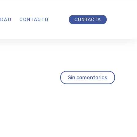
INICIO
IDAD
CONTACTO
CONTACTA
uelve
Sin comentarios
in
a los