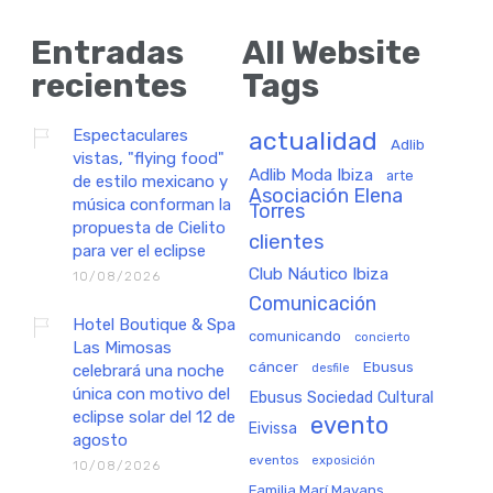
Entradas
All Website
recientes
Tags
Espectaculares
actualidad
Adlib
vistas, "flying food"
Adlib Moda Ibiza
arte
de estilo mexicano y
Asociación Elena
música conforman la
Torres
propuesta de Cielito
clientes
para ver el eclipse
Club Náutico Ibiza
10/08/2026
Comunicación
Hotel Boutique & Spa
comunicando
concierto
Las Mimosas
cáncer
Ebusus
celebrará una noche
desfile
única con motivo del
Ebusus Sociedad Cultural
eclipse solar del 12 de
evento
Eivissa
agosto
eventos
exposición
10/08/2026
Familia Marí Mayans