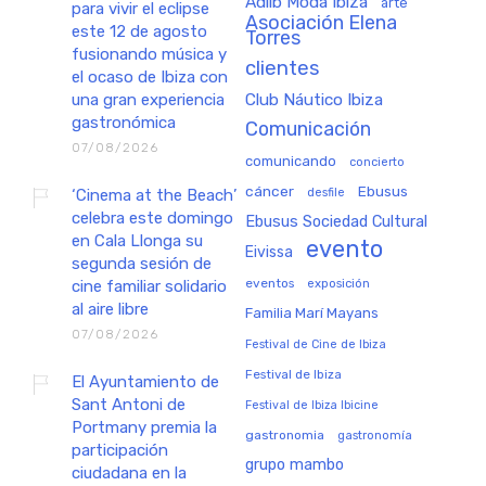
Adlib Moda Ibiza
arte
para vivir el eclipse
Asociación Elena
este 12 de agosto
Torres
fusionando música y
clientes
el ocaso de Ibiza con
una gran experiencia
Club Náutico Ibiza
gastronómica
Comunicación
07/08/2026
comunicando
concierto
cáncer
Ebusus
‘Cinema at the Beach’
desfile
celebra este domingo
Ebusus Sociedad Cultural
en Cala Llonga su
evento
Eivissa
segunda sesión de
eventos
exposición
cine familiar solidario
al aire libre
Familia Marí Mayans
07/08/2026
Festival de Cine de Ibiza
Festival de Ibiza
El Ayuntamiento de
Sant Antoni de
Festival de Ibiza Ibicine
Portmany premia la
gastronomia
gastronomía
participación
grupo mambo
ciudadana en la