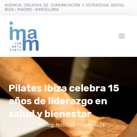
AGENCIA CREATIVA DE COMUNICACIÓN Y ESTRATEGIA DIGITAL
IBIZA · MADRID · BARCELONA
Pilates Ibiza celebra 15
años de liderazgo en
salud y bienestar
25/07/2024
Blog
,
Noticias
,
Pilates Ibiza