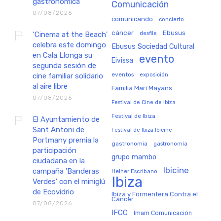
gastronómica
Comunicación
07/08/2026
comunicando
concierto
cáncer
Ebusus
‘Cinema at the Beach’
desfile
celebra este domingo
Ebusus Sociedad Cultural
en Cala Llonga su
evento
Eivissa
segunda sesión de
eventos
exposición
cine familiar solidario
al aire libre
Familia Marí Mayans
07/08/2026
Festival de Cine de Ibiza
Festival de Ibiza
El Ayuntamiento de
Sant Antoni de
Festival de Ibiza Ibicine
Portmany premia la
gastronomia
gastronomía
participación
grupo mambo
ciudadana en la
Ibicine
campaña 'Banderas
Helher Escribano
Ibiza
Verdes' con el miniglú
de Ecovidrio
Ibiza y Formentera Contra el
Cáncer
07/08/2026
IFCC
Imam Comunicación