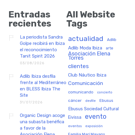
Entradas
All Website
recientes
Tags
La periodista Sandra
actualidad
Adlib
Golpe recibirá en Ibiza
Adlib Moda Ibiza
arte
el reconocimiento
Asociación Elena
Tanit Spirit 2026
Torres
03/08/2026
clientes
Club Náutico Ibiza
Adlib Ibiza desfila
frente al Mediterráneo
Comunicación
en BLESS Ibiza The
comunicando
concierto
Site
cáncer
Ebusus
desfile
31/07/2026
Ebusus Sociedad Cultural
Organic Design acoge
evento
Eivissa
una subasta benéfica
eventos
exposición
a favor de la
Asociación Elena
Familia Marí Mayans