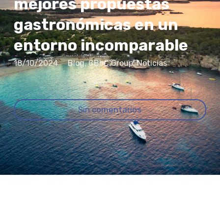
mejores propuestas
gastronómicas en un
entorno incomparable
18/10/2024
Blog
,
CBbC Group
,
Noticias
Sin comentarios