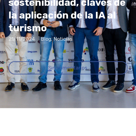
sostenibilidad, claves de
la aplicación de la IA al
turismo
21/11/2024
Blog
,
Noticias
Sin comentarios