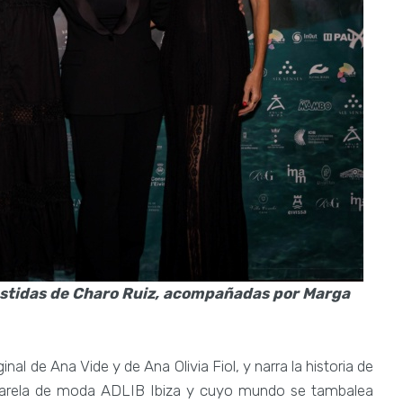
vestidas de Charo Ruiz, acompañadas por Marga
nal de Ana Vide y de Ana Olivia Fiol, y narra la historia de
asarela de moda ADLIB Ibiza y cuyo mundo se tambalea