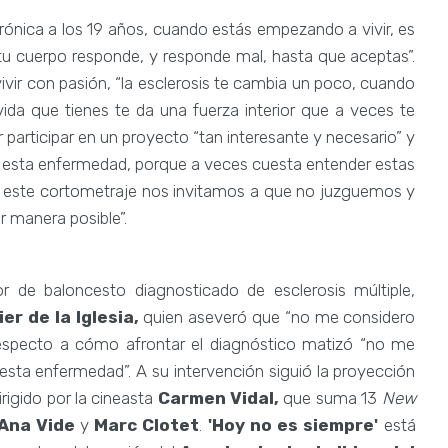
crónica a los 19 años, cuando estás empezando a vivir, es
 tu cuerpo responde, y responde mal, hasta que aceptas”.
ivir con pasión, “la esclerosis te cambia un poco, cuando
vida que tienes te da una fuerza interior que a veces te
participar en un proyecto “tan interesante y necesario” y
 esta enfermedad, porque a veces cuesta entender estas
 y este cortometraje nos invitamos a que no juzguemos y
r manera posible”.
or de baloncesto diagnosticado de esclerosis múltiple,
ier de la Iglesia,
quien aseveró que “no me considero
specto a cómo afrontar el diagnóstico matizó “no me
esta enfermedad”.
A su intervención siguió la proyección
dirigido por la cineasta
Carmen Vidal,
que suma 13
New
Ana Vide
y
Marc Clotet
.
'Hoy no es siempre'
está