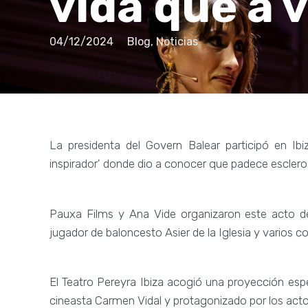
vida que a 
04/12/2024
Blog
,
Noticias
La presidenta del Govern Balear participó en Ib
inspirador' donde dio a conocer que padece escleros
Pauxa Films y Ana Vide organizaron este acto de 
jugador de baloncesto Asier de la Iglesia y varios c
El Teatro Pereyra Ibiza acogió una proyección espe
cineasta Carmen Vidal y protagonizado por los act