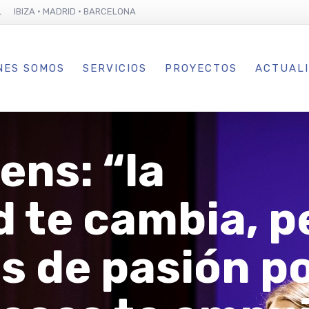
L IBIZA · MADRID · BARCELONA
NES SOMOS
SERVICIOS
PROYECTOS
ACTUAL
ns: “la
 te cambia, p
s de pasión po