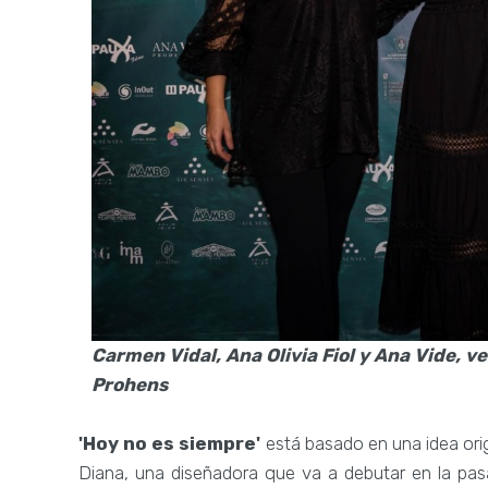
Carmen Vidal, Ana Olivia Fiol y Ana Vide, 
Prohens
'Hoy no es siempre'
está basado en una idea origi
Diana, una diseñadora que va a debutar en la p