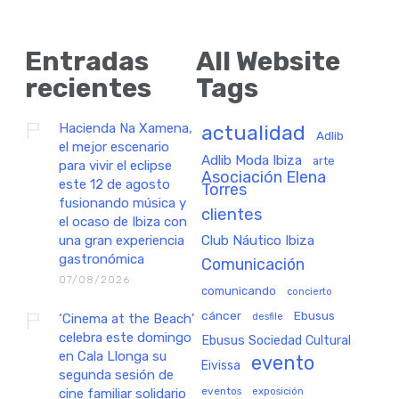
Entradas
All Website
recientes
Tags
Hacienda Na Xamena,
actualidad
Adlib
el mejor escenario
Adlib Moda Ibiza
arte
para vivir el eclipse
Asociación Elena
este 12 de agosto
Torres
fusionando música y
clientes
el ocaso de Ibiza con
una gran experiencia
Club Náutico Ibiza
gastronómica
Comunicación
07/08/2026
comunicando
concierto
cáncer
Ebusus
‘Cinema at the Beach’
desfile
celebra este domingo
Ebusus Sociedad Cultural
en Cala Llonga su
evento
Eivissa
segunda sesión de
eventos
exposición
cine familiar solidario