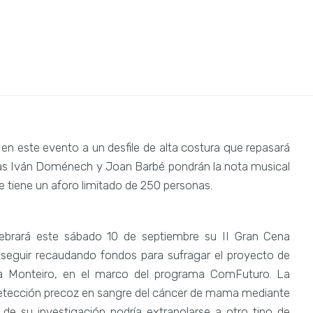
s
 en este evento a un desfile de alta costura que repasará
stas Iván Doménech y Joan Barbé pondrán la nota musical
e tiene un aforo limitado de 250 personas.
lebrará este sábado 10 de septiembre su II Gran Cena
e seguir recaudando fondos para sufragar el proyecto de
scila Monteiro, en el marco del programa ComFuturo. La
 detección precoz en sangre del cáncer de mama mediante
 de su investigación podría extrapolarse a otro tipo de