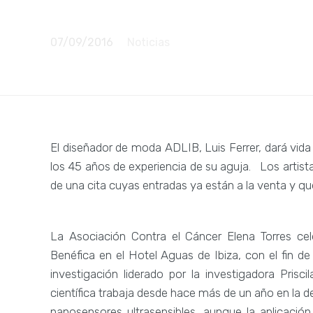
Elena Torre
07/09/2016
Noticias
El diseñador de moda ADLIB, Luis Ferrer, dará vida
los 45 años de experiencia de su aguja. Los arti
de una cita cuyas entradas ya están a la venta y qu
La Asociación Contra el Cáncer Elena Torres ce
Benéfica en el Hotel Aguas de Ibiza, con el fin d
investigación liderado por la investigadora Pri
científica trabaja desde hace más de un año en la
nanosensores ultrasensibles, aunque la aplicación