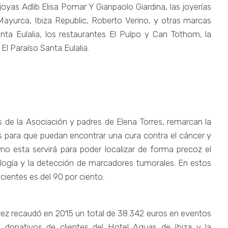
yas Adlib Elisa Pomar Y Gianpaolo Giardina, las joyerías
yurca, Ibiza Republic, Roberto Verino, y otras marcas
nta Eulalia, los restaurantes El Pulpo y Can Tothom, la
El Paraíso Santa Eulalia.
s de la Asociación y padres de Elena Torres, remarcan la
s para que puedan encontrar una cura contra el cáncer y
o esta servirá para poder localizar de forma precoz el
ología y la detección de marcadores tumorales. En estos
cientes es del 90 por ciento.
rrez recaudó en 2015 un total de 38.342 euros en eventos
 donativos de clientes del Hotel Aguas de Ibiza y la