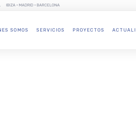
L IBIZA · MADRID · BARCELONA
NES SOMOS
SERVICIOS
PROYECTOS
ACTUAL
iza acogerá e
I Gran Cena
 la Asociació