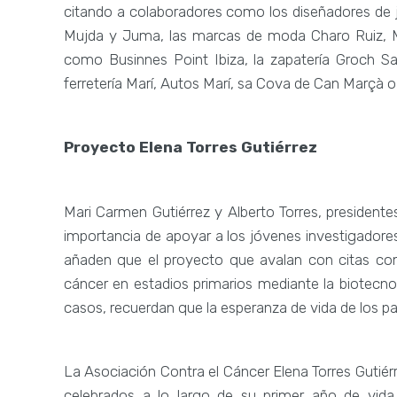
citando a colaboradores como los diseñadores de jo
Mujda y Juma, las marcas de moda Charo Ruiz, Ma
como Businnes Point Ibiza, la zapatería Groch Sa
ferretería Marí, Autos Marí, sa Cova de Can Marçà o 
Proyecto Elena Torres Gutiérrez
Mari Carmen Gutiérrez y Alberto Torres, presidente
importancia de apoyar a los jóvenes investigadore
añaden que el proyecto que avalan con citas com
cáncer en estadios primarios mediante la biotecn
casos, recuerdan que la esperanza de vida de los pa
La Asociación Contra el Cáncer Elena Torres Gutié
celebrados a lo largo de su primer año de vida,