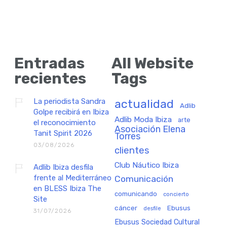
Entradas
All Website
recientes
Tags
La periodista Sandra
actualidad
Adlib
Golpe recibirá en Ibiza
Adlib Moda Ibiza
arte
el reconocimiento
Asociación Elena
Tanit Spirit 2026
Torres
03/08/2026
clientes
Club Náutico Ibiza
Adlib Ibiza desfila
frente al Mediterráneo
Comunicación
en BLESS Ibiza The
comunicando
concierto
Site
cáncer
Ebusus
desfile
31/07/2026
Ebusus Sociedad Cultural