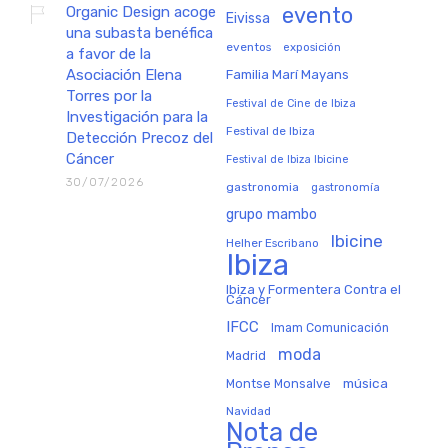
Organic Design acoge
evento
Eivissa
una subasta benéfica
eventos
exposición
a favor de la
Asociación Elena
Familia Marí Mayans
Torres por la
Festival de Cine de Ibiza
Investigación para la
Festival de Ibiza
Detección Precoz del
Cáncer
Festival de Ibiza Ibicine
30/07/2026
gastronomia
gastronomía
grupo mambo
Ibicine
Helher Escribano
Ibiza
Ibiza y Formentera Contra el
Cáncer
IFCC
Imam Comunicación
moda
Madrid
música
Montse Monsalve
Navidad
Nota de