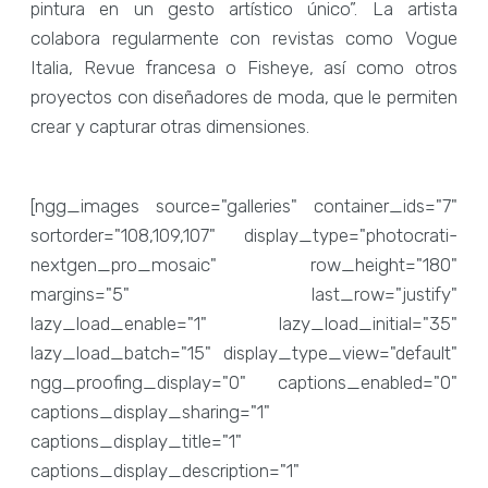
pintura en un gesto artístico único”. La artista
colabora regularmente con revistas como Vogue
Italia, Revue francesa o Fisheye, así como otros
proyectos con diseñadores de moda, que le permiten
crear y capturar otras dimensiones.
[ngg_images source="galleries" container_ids="7"
sortorder="108,109,107" display_type="photocrati-
nextgen_pro_mosaic" row_height="180"
margins="5" last_row="justify"
lazy_load_enable="1" lazy_load_initial="35"
lazy_load_batch="15" display_type_view="default"
ngg_proofing_display="0" captions_enabled="0"
captions_display_sharing="1"
captions_display_title="1"
captions_display_description="1"